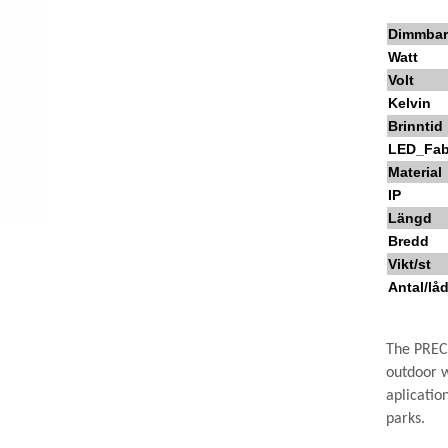
Dimmba
Watt
Volt
Kelvin
Brinntid
LED_Fab
Material
IP
Längd
Bredd
Vikt/st
Antal/lå
The PREC
outdoor w
aplication
parks.