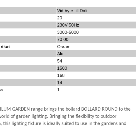
r
Vid byte till Dali
20
230V 50Hz
3000-5000
70 00
rikat
Osram
Alu
54
1500
168
14
da
1
ILUM GARDEN range brings the bollard BOLLARD ROUND to the
orld of garden lighting. Bringing the flexibility to outdoor
, this lighting fixture is ideally suited to use in the gardens and