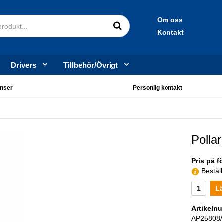
Om oss
Kontakt
Drivers
Tillbehör/Övrigt
nser
Personlig kontakt
Poll
Pris på f
Bestäl
L
Artikeln
AP25808