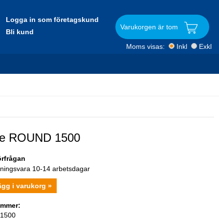
Logga in som företagskund
Varukorgen är tom
Bli kund
Moms visas:
Inkl
Exkl
are ROUND 1500
örfrågan
lningsvara 10-14 arbetsdagar
ägg i varukorg »
ummer:
/1500