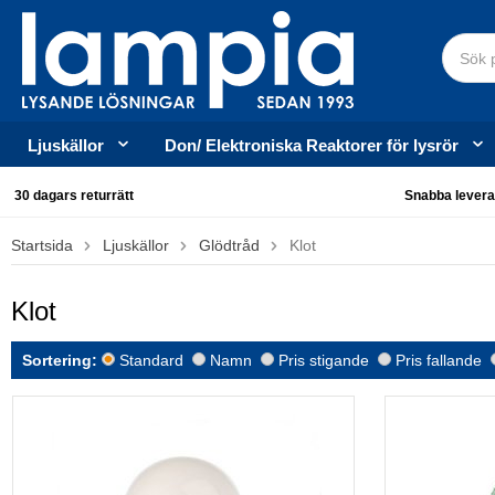
Ljuskällor
Don/ Elektroniska Reaktorer för lysrör
30 dagars returrätt
Snabba levera
Startsida
Ljuskällor
Glödtråd
Klot
Klot
Sortering:
Standard
Namn
Pris stigande
Pris fallande