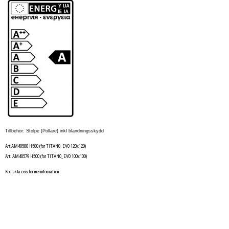
Tillbehör: Stolpe (Pollare) inkl bländningsskydd
Art:AM40580 H580 (for TITANO_EVO 120x120)
Art: AM40579 H500 (for TITANO_EVO 100x100)
Kontakta oss för merinfomration