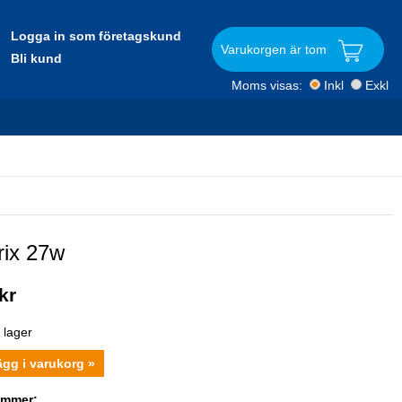
Logga in som företagskund
Varukorgen är tom
Bli kund
Moms visas:
Inkl
Exkl
trix 27w
kr
i lager
ägg i varukorg »
ummer: