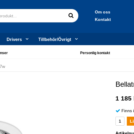
Om oss
Kontakt
Drivers
Tillbehör/Övrigt
nser
Personlig kontakt
27w
Bella
1 185 
Finns 
L
Artikeln