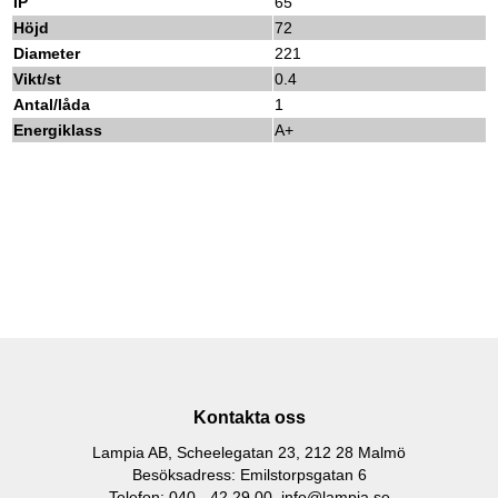
IP
65
Höjd
72
Diameter
221
Vikt/st
0.4
Antal/låda
1
Energiklass
A+
Kontakta oss
Lampia AB, Scheelegatan 23, 212 28 Malmö
Besöksadress: Emilstorpsgatan 6
Telefon: 040 - 42 29 00,
info@lampia.se