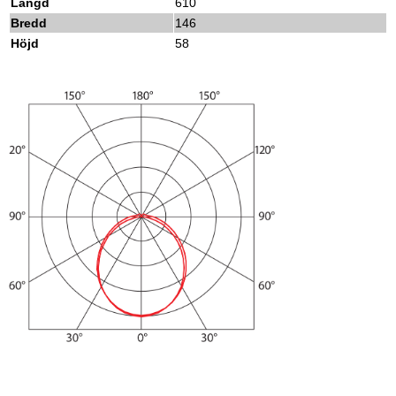
Längd
610
Bredd
146
Höjd
58