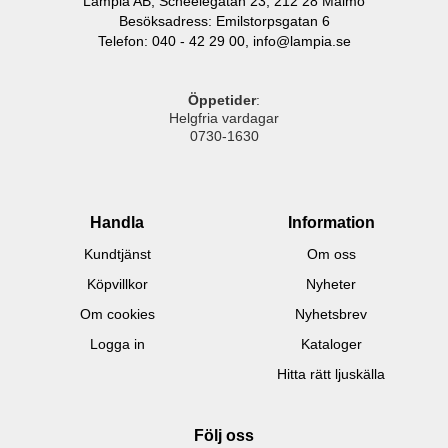
Lampia AB, Scheelegatan 23, 212 28 Malmö
Besöksadress: Emilstorpsgatan 6
Telefon: 040 - 42 29 00,
info@lampia.se
Öppetider
:
Helgfria vardagar
0730-1630
Handla
Information
Kundtjänst
Om oss
Köpvillkor
Nyheter
Om cookies
Nyhetsbrev
Logga in
Kataloger
Hitta rätt ljuskälla
Följ oss