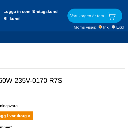
Logga in som företagskund
Varukorgen är tom
Bli kund
Moms visas:
Inkl
Exkl
350W 235V-0170 R7S
r
lningsvara
ägg i varukorg »
ummer: