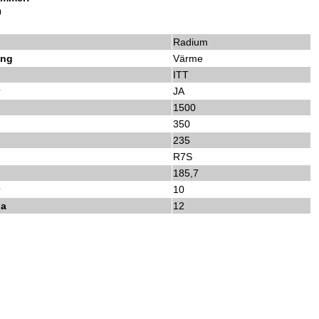
0
Radium
ing
Värme
ITT
r
JA
1500
350
235
R7S
185,7
r
10
da
12