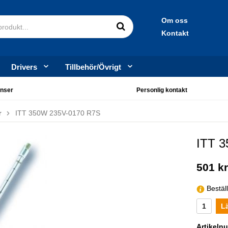
Om oss
Kontakt
Drivers
Tillbehör/Övrigt
nser
Personlig kontakt
r
ITT 350W 235V-0170 R7S
ITT 
501 k
Bestäl
L
Artikeln