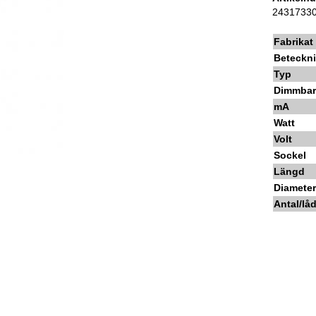
2431733
Fabrikat
Beteckn
Typ
Dimmba
mA
Watt
Volt
Sockel
Längd
Diamete
Antal/lå