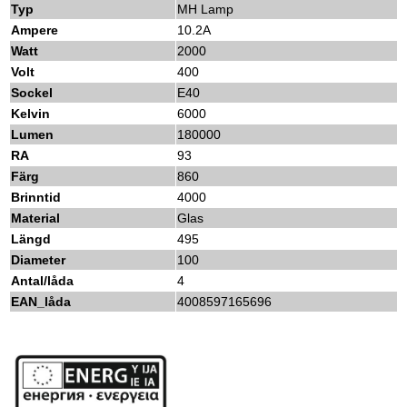
Typ
MH Lamp
Ampere
10.2A
Watt
2000
Volt
400
Sockel
E40
Kelvin
6000
Lumen
180000
RA
93
Färg
860
Brinntid
4000
Material
Glas
Längd
495
Diameter
100
Antal/låda
4
EAN_låda
4008597165696