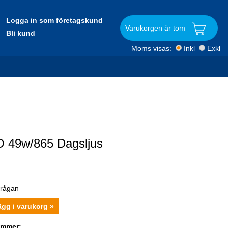
Logga in som företagskund
Varukorgen är tom
Bli kund
Moms visas:
Inkl
Exkl
 49w/865 Dagsljus
frågan
ägg i varukorg »
ummer: