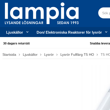
Ljuskällor
Don/ Elektroniska Reaktorer för lysrör
30 dagars returrätt
Snabba levera
Startsida
Ljuskällor
Lysrör
Lysrör Fullfärg T5 HO
T5 HO