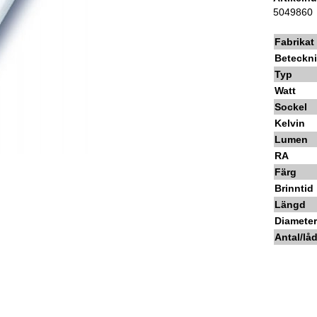
5049860
Fabrikat
Beteckn
Typ
Watt
Sockel
Kelvin
Lumen
RA
Färg
Brinntid
Längd
Diamete
Antal/lå