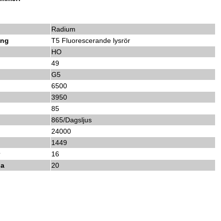
Radium
ing
T5 Fluorescerande lysrör
HO
49
G5
6500
3950
85
865/Dagsljus
24000
1449
r
16
da
20