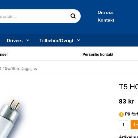
Om oss
Kontakt
Drivers
Tillbehör/Övrigt
nser
Personlig kontakt
 49w/865 Dagsljus
T5 HO
83 kr
På för
L
Artikeln