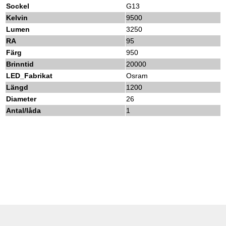
Sockel
G13
Kelvin
9500
Lumen
3250
RA
95
Färg
950
Brinntid
20000
LED_Fabrikat
Osram
Längd
1200
Diameter
26
Antal/låda
1