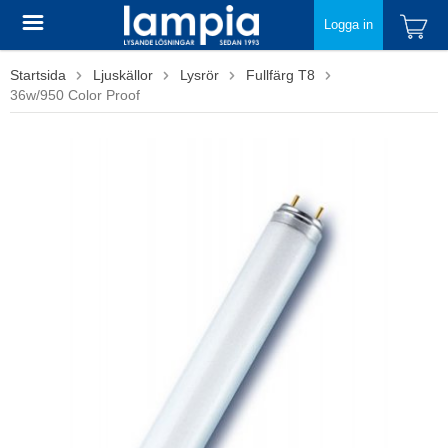
Logga in
Startsida
Ljuskällor
Lysrör
Fullfärg T8
36w/950 Color Proof