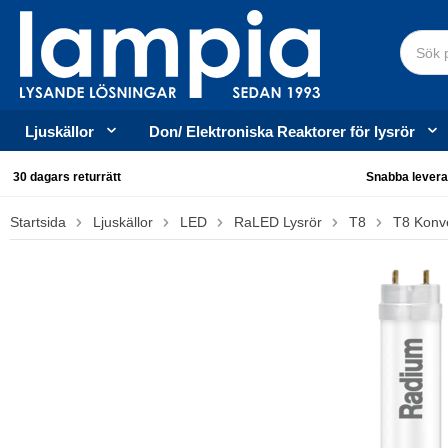
Ljuskällor
Don/ Elektroniska Reaktorer för lysrör
30 dagars returrätt
Snabba levera
Startsida
Ljuskällor
LED
RaLED Lysrör
T8
T8 Konve