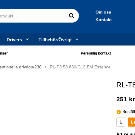
Om oss
Kontakt
Drivers
Tillbehör/Övrigt
nser
Personlig kontakt
ntionella drivdon/230
RL-T8 58 830/G13 EM Essence
RL-T
251 k
Bestäl
L
Artikeln