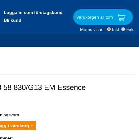
Logga in som företagskund
Varukorgen är tom
Bli kund
Moms visas:
Inkl
Exkl
8 58 830/G13 EM Essence
r
lningsvara
ägg i varukorg »
ummer: