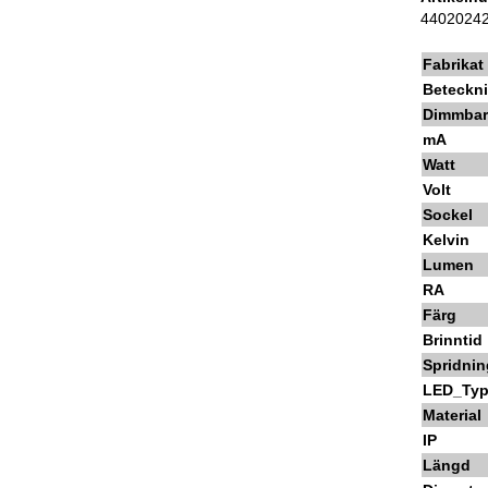
4402024
Fabrikat
Beteckn
Dimmba
mA
Watt
Volt
Sockel
Kelvin
Lumen
RA
Färg
Brinntid
Spridnin
LED_Ty
Material
IP
Längd