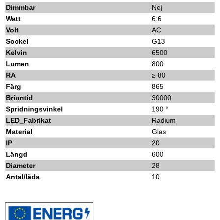
Dimmbar
Nej
Watt
6.6
Volt
AC
Sockel
G13
Kelvin
6500
Lumen
800
RA
≥ 80
Färg
865
Brinntid
30000
Spridningsvinkel
190 °
LED_Fabrikat
Radium
Material
Glas
IP
20
Längd
600
Diameter
28
Antal/låda
10