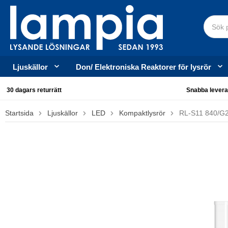
Ljuskällor
Don/ Elektroniska Reaktorer för lysrör
30 dagars returrätt
Snabba levera
Startsida
Ljuskällor
LED
Kompaktlysrör
RL-S11 840/G