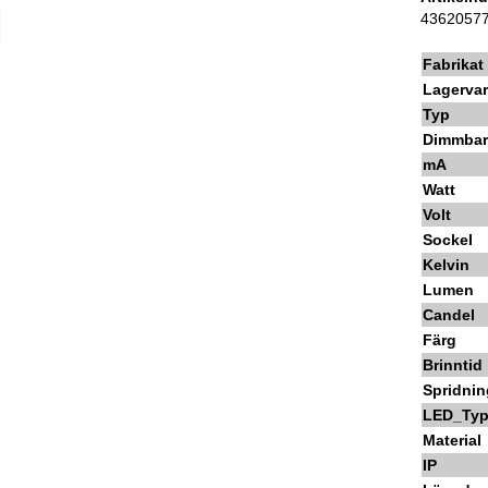
4362057
Fabrikat
Lagerva
Typ
Dimmba
mA
Watt
Volt
Sockel
Kelvin
Lumen
Candel
Färg
Brinntid
Spridnin
LED_Ty
Material
IP