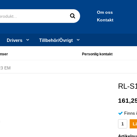
Om oss
Kontakt
Drivers
Tillbehör/Övrigt
nser
Personlig kontakt
23 EM
RL-S
161,25
Finns 
L
Artikeln