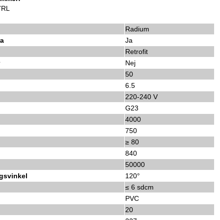
7RL
Radium
ra
Ja
Retrofit
r
Nej
50
6.5
220-240 V
G23
4000
750
≥ 80
840
50000
gsvinkel
120°
p
≤ 6 sdcm
PVC
20