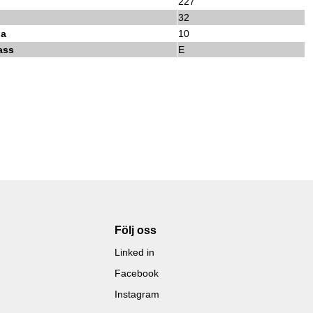
227
32
da
10
ass
E
Följ oss
Linked in
Facebook
Instagram