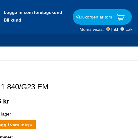
Logga in som företagskund
Varukorgen är tom
Bli kund
Moms visas:
Inkl
Exkl
11 840/G23 EM
 kr
i lager
ägg i varukorg »
ummer: