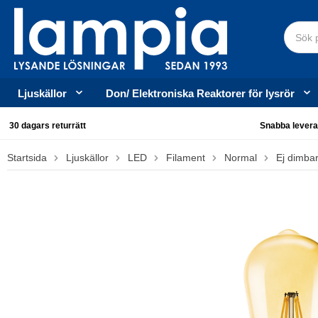
Ljuskällor
Don/ Elektroniska Reaktorer för lysrör
30 dagars returrätt
Snabba levera
Startsida
Ljuskällor
LED
Filament
Normal
Ej dimba