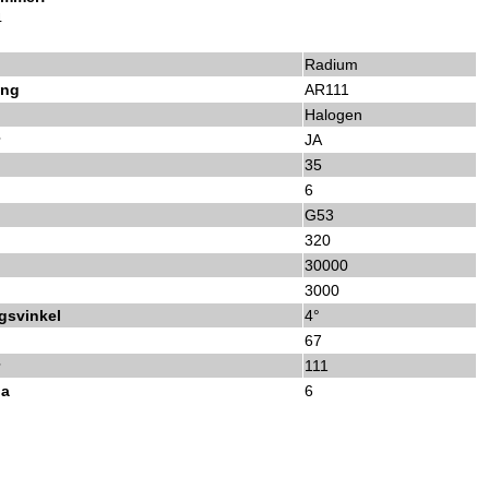
4
Radium
ing
AR111
Halogen
r
JA
35
6
G53
320
30000
3000
gsvinkel
4°
67
r
111
da
6