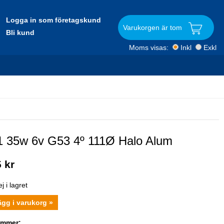
Logga in som företagskund
Varukorgen är tom
Bli kund
Moms visas:
Inkl
Exkl
 35w 6v G53 4º 111Ø Halo Alum
 kr
j i lagret
ägg i varukorg »
ummer: