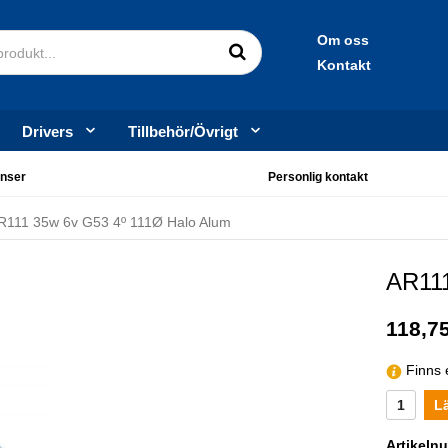
Om oss
Kontakt
Drivers
Tillbehör/Övrigt
nser
Personlig kontakt
R111 35w 6v G53 4º 111Ø Halo Alum
AR111
118,75
Finns e
L
Artikeln