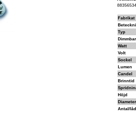
8835653
Fabrikat
Beteckn
Typ
Dimmba
Watt
Volt
Sockel
Lumen
Candel
Brinntid
Spridnin
Höjd
Diamete
Antal/lå