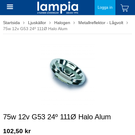
Logga in
Startsida
Ljuskällor
Halogen
Metallreflektor - Lågvolt
75w 12v G53 24º 111Ø Halo Alum
75w 12v G53 24º 111Ø Halo Alum
102,50 kr