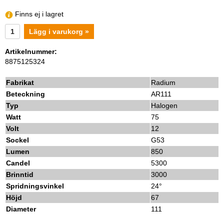
Finns ej i lagret
Lägg i varukorg »
Artikelnummer:
8875125324
Fabrikat
Radium
Beteckning
AR111
Typ
Halogen
Watt
75
Volt
12
Sockel
G53
Lumen
850
Candel
5300
Brinntid
3000
Spridningsvinkel
24°
Höjd
67
Diameter
111